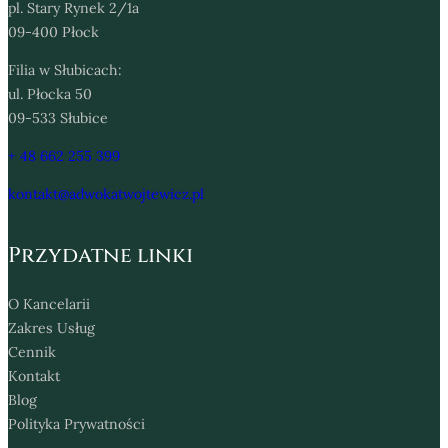
pl. Stary Rynek 2/1a
09-400 Płock
Filia w Słubicach:
ul. Płocka 50
09-533 Słubice
+ 48 662 255 399
kontakt@adwokatwojtewicz.pl
Przydatne linki
O Kancelarii
Zakres Usług
Cennik
Kontakt
Blog
Polityka Prywatności