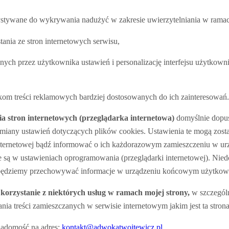
zystywane do wykrywania nadużyć w zakresie uwierzytelniania w ramac
stania ze stron internetowych serwisu,
nych przez użytkownika ustawień i personalizację interfejsu użytkown
ikom treści reklamowych bardziej dostosowanych do ich zainteresowań.
a stron internetowych (przeglądarka internetowa)
domyślnie dopu
any ustawień dotyczących plików cookies. Ustawienia te mogą zosta
internetowej bądź informować o ich każdorazowym zamieszczeniu w u
e są w ustawieniach oprogramowania (przeglądarki internetowej). Nie
dziemy przechowywać informacje w urządzeniu końcowym użytkownika
korzystanie z niektórych usług w ramach mojej strony,
w szczegól
nia treści zamieszczanych w serwisie internetowym jakim jest ta stro
wiadomość na adres:
kontakt@adwokatwojtewicz.pl