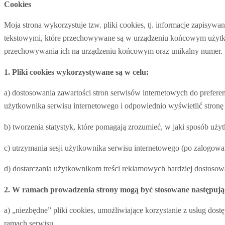
Cookies
Moja strona wykorzystuje tzw. pliki cookies, tj. informacje zapisy
tekstowymi, które przechowywane są w urządzeniu końcowym użytko
przechowywania ich na urządzeniu końcowym oraz unikalny numer.
1. Pliki cookies wykorzystywane są w celu:
a) dostosowania zawartości stron serwisów internetowych do preferen
użytkownika serwisu internetowego i odpowiednio wyświetlić stronę
b) tworzenia statystyk, które pomagają zrozumieć, w jaki sposób użyt
c) utrzymania sesji użytkownika serwisu internetowego (po zalogowan
d) dostarczania użytkownikom treści reklamowych bardziej dostosow
2. W ramach prowadzenia strony mogą być stosowane następując
a) „niezbędne” pliki cookies, umożliwiające korzystanie z usług do
ramach serwisu,