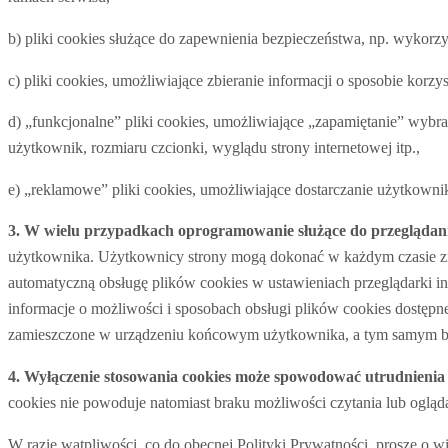
b) pliki cookies służące do zapewnienia bezpieczeństwa, np. wykor
c) pliki cookies, umożliwiające zbieranie informacji o sposobie korzy
d) „funkcjonalne” pliki cookies, umożliwiające „zapamiętanie” wybra
użytkownik, rozmiaru czcionki, wyglądu strony internetowej itp.,
e) „reklamowe” pliki cookies, umożliwiające dostarczanie użytkown
3. W wielu przypadkach oprogramowanie służące do przeglądani
użytkownika. Użytkownicy strony mogą dokonać w każdym czasie zmi
automatyczną obsługę plików cookies w ustawieniach przeglądarki 
informacje o możliwości i sposobach obsługi plików cookies dostępn
zamieszczone w urządzeniu końcowym użytkownika, a tym samym bę
4. Wyłączenie stosowania cookies może spowodować utrudnienia 
cookies nie powoduje natomiast braku możliwości czytania lub ogląda
W razie wątpliwości, co do obecnej Polityki Prywatności, proszę o 