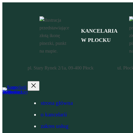
Przejdź do treści
KANCELARIA
W PŁOCKU
pl. Stary Rynek 2/1a, 09-400 Płock
ul. Płoc
strona główna
o kancelarii
zakres usług