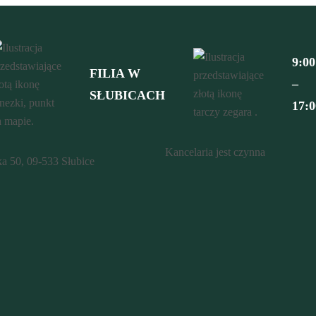
9:00
FILIA W
–
SŁUBICACH
17:0
Kancelaria jest czynna
ka 50, 09-533 Słubice