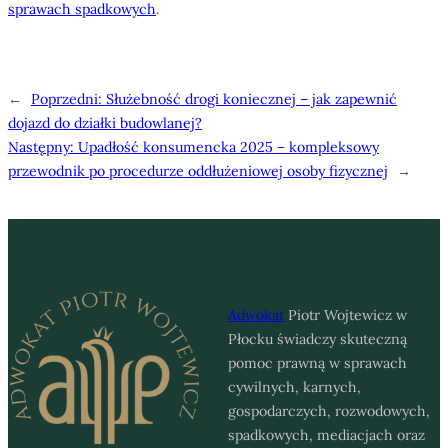
sprawach spadkowych
.
←
Poprzedni:
Służebność drogi koniecznej – jak zapewnić
dojazd do działki budowlanej?
Następny:
Upadłość konsumencka 2025 – kompleksowy
przewodnik po procedurze oddłużeniowej osoby fizycznej
→
Adwokat
Piotr Wojtewicz w
Płocku świadczy skuteczną
pomoc prawną w sprawach
cywilnych, karnych,
gospodarczych, rozwodowych,
spadkowych, mediacjach oraz