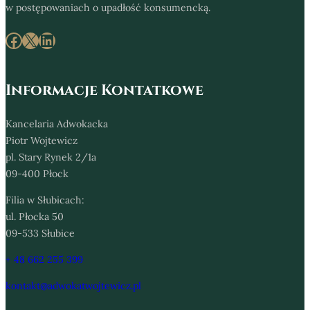
w postępowaniach o upadłość konsumencką.
Facebook
X
LinkedIn
Informacje Kontatkowe
Kancelaria Adwokacka
Piotr Wojtewicz
pl. Stary Rynek 2/1a
09-400 Płock
Filia w Słubicach:
ul. Płocka 50
09-533 Słubice
+ 48 662 255 399
kontakt@adwokatwojtewicz.pl