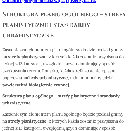
O planie ogólnym możesz więcej przeczytać tu.
Struktura planu ogólnego – strefy
planistyczne i standardy
urbanistyczne
Zasadniczym elementem planu ogólnego będzie podział gminy
na
strefy planistyczne
, z których każda zostanie przypisana do
jednej z 13 kategorii, uwzględniających dominujący sposób
użytkowania terenu. Ponadto, każda strefa zostanie opisana
poprzez
standardy urbanistyczne
, m.in. minimalny udział
powierzchni biologicznie czynnej
.
Struktura planu og
ó
lnego – strefy planistyczne i standardy
urbanistyczne
Zasadniczym elementem planu ogólnego będzie podział gminy
na
strefy planistyczne
, z których każda zostanie przypisana do
jednej z 13 kategorii, uwzględniających dominujący sposób