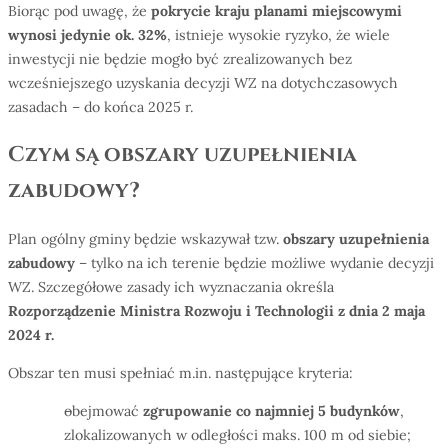
Biorąc pod uwagę, że
pokrycie kraju planami miejscowymi
wynosi jedynie ok. 32%
, istnieje wysokie ryzyko, że wiele
inwestycji nie będzie mogło być zrealizowanych bez
wcześniejszego uzyskania decyzji WZ na dotychczasowych
zasadach – do końca 2025 r.
Czym są obszary uzupełnienia
zabudowy?
Plan ogólny gminy będzie wskazywał tzw.
obszary uzupełnienia
zabudowy
– tylko na ich terenie będzie możliwe wydanie decyzji
WZ. Szczegółowe zasady ich wyznaczania określa
Rozporządzenie Ministra Rozwoju i Technologii z dnia 2 maja
2024 r.
Obszar ten musi spełniać m.in. następujące kryteria:
obejmować
zgrupowanie co najmniej 5 budynk
ó
w
,
zlokalizowanych w odległości maks. 100 m od siebie;