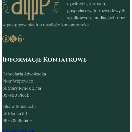
cywilnych, karnych,
gospodarczych, rozwodowych,
spadkowych, mediacjach oraz
w postępowaniach o upadłość konsumencką.
Facebook
X
LinkedIn
Informacje Kontatkowe
Kancelaria Adwokacka
Piotr Wojtewicz
pl. Stary Rynek 2/1a
09-400 Płock
Filia w Słubicach:
ul. Płocka 50
09-533 Słubice
+ 48 662 255 399