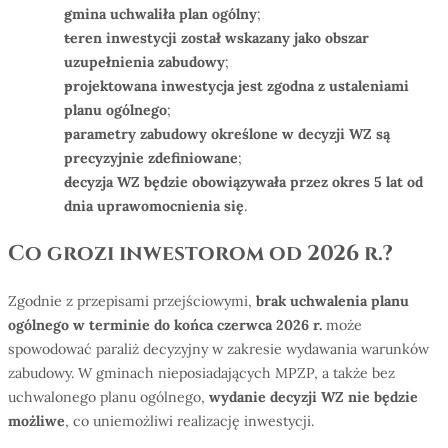
gmina uchwalił
a plan og
ó
lny
;
teren inwestycji został wskazany jako obszar
uzupełnienia zabudowy
;
projektowana inwestycja jest zgodna z ustaleniami
planu og
ó
lnego
;
parametry zabudowy określone w decyzji WZ są
precyzyjnie zdefiniowane
;
decyzja WZ będzie obowiązywała przez okres 5 lat od
dnia uprawomocnienia się
.
Co grozi inwestorom od 2026 r.?
Zgodnie z przepisami przejściowymi,
brak uchwalenia planu
og
ó
lnego w terminie do końca czerwca 2026 r.
może
spowodować paraliż decyzyjny w zakresie wydawania warunków
zabudowy. W gminach nieposiadających MPZP, a także bez
uchwalonego planu ogólnego,
wydanie decyzji WZ nie będzie
możliwe
, co uniemożliwi realizację inwestycji.