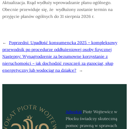
Aktualizacja. Rząd wydłuży wprowadzanie planu ogólnego.
Obecnie przewiduje się, że wydłużony zostanie termin na
przyjęcie planów ogólnych do 31 sierpnia 2026 r.
←
Poprzedni:
Upadłość konsumencka 2025 – kompleksowy
przewodnik po procedurze oddłużeniowej osoby fizycznej
Następny:
Wynagrodzenie za bezumowne korzystanie z
nieruchomości – jak dochodzić roszczeń za gazociąg, słup
energetyczny lub wodociąg na działce?
→
Adwokat
Piotr Wojtewicz w
Płocku świadczy skuteczną
pomoc prawną w sprawach