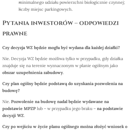
minimalnego udziału powierzchni biologicznie czynnej;
liczby miejsc parkingowych.
Pytania inwestorów – odpowiedzi
prawne
Czy decyzja WZ będzie mogła być wydana dla każdej dział
ki?
Nie. Decyzja WZ będzie możliwa tylko w przypadku, gdy działka
znajduje się na terenie wyznaczonym w planie ogólnym jako
obszar uzupełnienia zabudowy
.
Czy plan og
ó
lny będzie podstawą do uzyskania pozwolenia na
budowę
?
Nie.
Pozwolenie na budowę nadal będzie wydawane na
podstawie MPZP
lub – w przypadku jego braku –
na podstawie
decyzji WZ
.
Czy po wejściu w życie planu og
ó
lnego można złożyć wniosek o